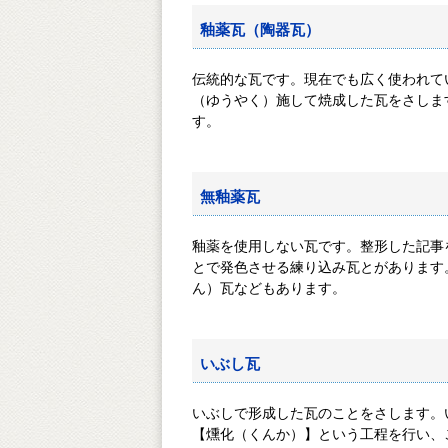
釉薬瓦（陶器瓦）
伝統的な瓦です。現在でも広く使われ
（ゆうやく）施して焼成した瓦をさします
す。
無釉薬瓦
釉薬を使用しない瓦です。整形した記事
とで発色させる練り込み瓦とがありま
ん）瓦などもあります。
いぶし瓦
いぶしで形成した瓦のことをさします。
【燻化（くんか）】という工程を行い、